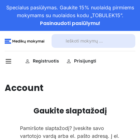
Specialus pasiūlymas. Gaukite 15% nuolaidą pirmiems
mokymams su nuolaidos kodu „TOBULEK15”.
Pasinaudoti pasiūlymu!
Registruotis
Prisijungti
Account
Gaukite slaptažodį
Pamiršote slaptažodį? Įveskite savo
vartotojo vardą arba el. pašto adresą. Į el.