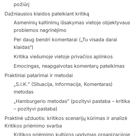
požiūrį
Dažniausios klaidos pateikiant kritiką
Asmeninių kaltinimų išsakymas vietoje objektyvaus
problemos nagrinėjimo
Per daug bendri komentarai („Tu visada darai
klaidas“)
Kritika viešumoje vietoje privačios aplinkos
Emocingas, neapgalvotas komentarų pateikimas
Praktiniai patarimai ir metodai
„S.I.K.” (Situacija, Informacija, Komentaras)
metodas
„Hamburgerio metodas” (pozityvi pastaba – kritika
– pozityvi pastaba)
Praktinė užduotis: kritikos scenarijų kūrimas ir analizė
Kritikos priėmimo svarba
Kritikos priėmimo kultūros ugdymas organizacijoje