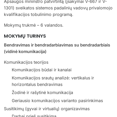
Apsaugos mininstro patvirtintą (įsakymai V-667 ir V-
1301) sveikatos sistemos padalinių vadovų privalomojo
kvalifikacijos tobulinimo programą.
Mokymų trukmė – 6 valandos.
MOKYMŲ TURINYS
Bendravimas ir bendradarbiavimas su bendradarbiais
(vidinė komunikacija)
Komunikacijos teorijos
Komunikacijos būdai ir kanalai
Komunikacijos srautų analizė: vertikalus ir
horizontalus bendravimas
Žodinė ir rašytinė komunikacija
Geriausio komunikacijos varianto pasirinkimas
Susitikimų (gyvai ir virtualių) organizavimas
Darbai prieš susitikimą