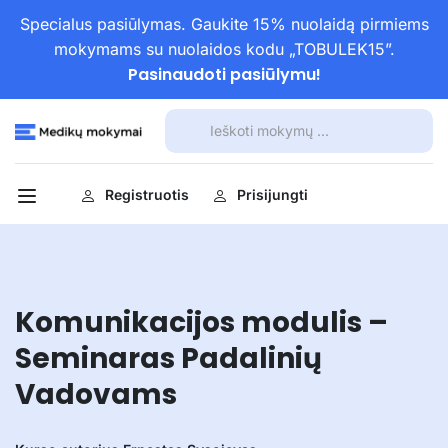
Specialus pasiūlymas. Gaukite 15% nuolaidą pirmiems
mokymams su nuolaidos kodu „TOBULEK15”.
Pasinaudoti pasiūlymu!
Registruotis
Prisijungti
Komunikacijos modulis –
Seminaras Padalinių
Vadovams