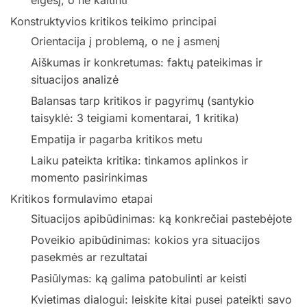
elgesį, o ne kaltinti
Konstruktyvios kritikos teikimo principai
Orientacija į problemą, o ne į asmenį
Aiškumas ir konkretumas: faktų pateikimas ir
situacijos analizė
Balansas tarp kritikos ir pagyrimų (santykio
taisyklė: 3 teigiami komentarai, 1 kritika)
Empatija ir pagarba kritikos metu
Laiku pateikta kritika: tinkamos aplinkos ir
momento pasirinkimas
Kritikos formulavimo etapai
Situacijos apibūdinimas: ką konkrečiai pastebėjote
Poveikio apibūdinimas: kokios yra situacijos
pasekmės ar rezultatai
Pasiūlymas: ką galima patobulinti ar keisti
Kvietimas dialogui: leiskite kitai pusei pateikti savo