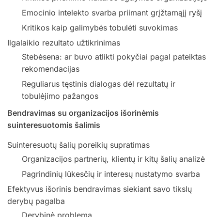
Emocinio intelekto svarba priimant grįžtamąjį ryšį
Kritikos kaip galimybės tobulėti suvokimas
Ilgalaikio rezultato užtikrinimas
Stebėsena: ar buvo atlikti pokyčiai pagal pateiktas
rekomendacijas
Reguliarus tęstinis dialogas dėl rezultatų ir
tobulėjimo pažangos
Bendravimas su organizacijos išorinėmis
suinteresuotomis šalimis
Suinteresuotų šalių poreikių supratimas
Organizacijos partnerių, klientų ir kitų šalių analizė
Pagrindinių lūkesčių ir interesų nustatymo svarba
Efektyvus išorinis bendravimas siekiant savo tikslų
derybų pagalba
Derybinė problema