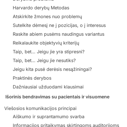
Harvardo derybų Metodas
Atskirkite žmones nuo problemų
Sutelkite dėmesį ne į pozicijas, o į interesus
Raskite abiem pusėms naudingus variantus
Reikalaukite objektyvių kriterijų
Taip, bet… Jeigu jie yra stipresni?
Taip, bet… Jeigu jie nesutiks?
Jeigu kita pusė derėsis nesąžiningai?
Praktinės derybos
Dažniausiai užduodami klausimai
Išorinis bendravimas su pacientais ir visuomene
Viešosios komunikacijos principai
Aiškumo ir suprantamumo svarba
Informacijos pritaikymas skirtingoms auditorijoms