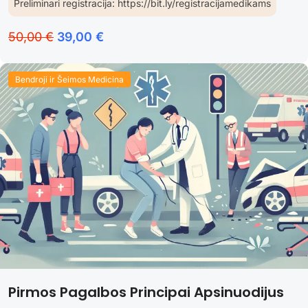
Preliminari registracija: https://bit.ly/registracijamedikams
50,00 €
39,00 €
Bendroji ir Šeimos Medicina
Pirmos Pagalbos Principai Apsinuodijus